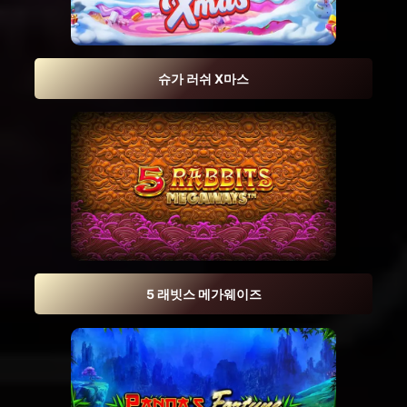
슈가 러쉬 X마스
5 래빗스 메가웨이즈