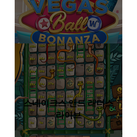
스네이크스 앤드 래더스
라이브