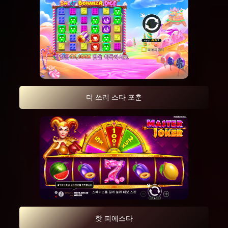
더 쓰리 스타 포춘
핫 피에스타