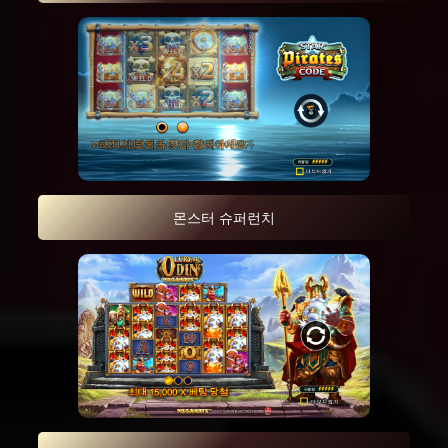
몬스터 슈퍼런치