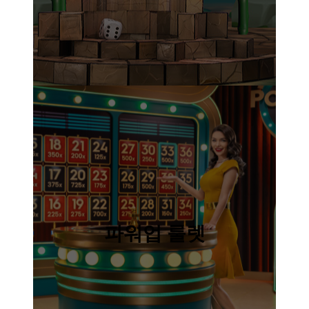
파워업 룰렛