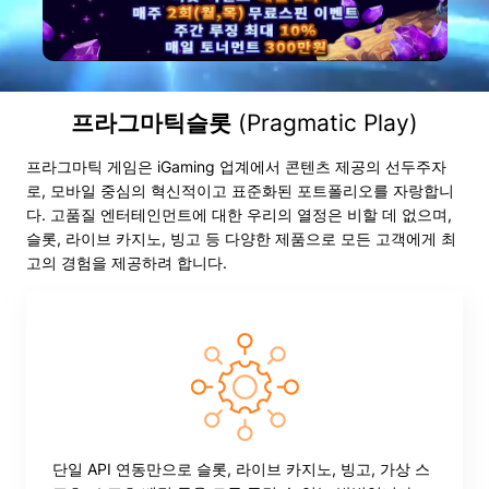
프라그마틱슬롯
(Pragmatic Play)
프라그마틱 게임은 iGaming 업계에서 콘텐츠 제공의 선두주자
로, 모바일 중심의 혁신적이고 표준화된 포트폴리오를 자랑합니
다. 고품질 엔터테인먼트에 대한 우리의 열정은 비할 데 없으며,
슬롯, 라이브 카지노, 빙고 등 다양한 제품으로 모든 고객에게 최
고의 경험을 제공하려 합니다.
단일 API 연동만으로 슬롯, 라이브 카지노, 빙고, 가상 스