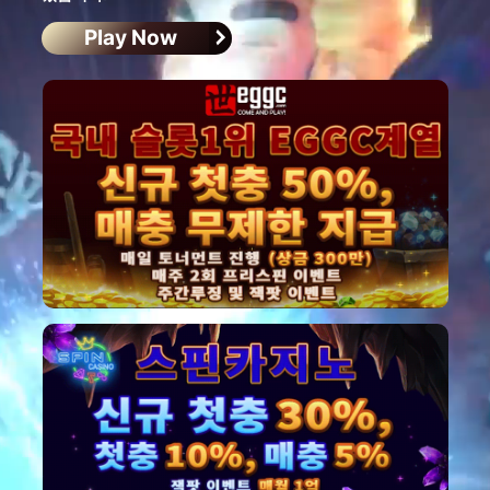
Play Now